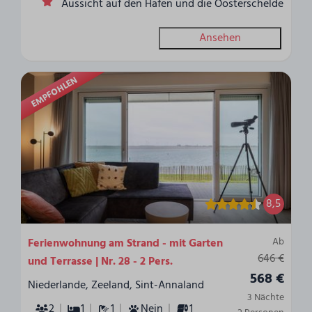
Aussicht auf den Hafen und die Oosterschelde
Ansehen
EMPFOHLEN
8,5
Ab
Ferienwohnung am Strand - mit Garten
646 €
und Terrasse | Nr. 28 - 2 Pers.
568 €
Niederlande, Zeeland, Sint-Annaland
3 Nächte
2
1
1
Nein
1