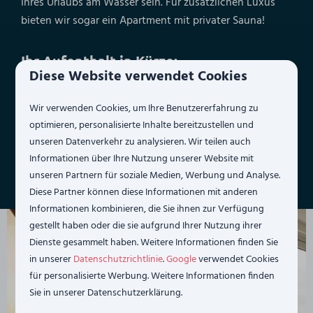
Ihres Urlaubs am Wasser sein. Für zusätzlichen Luxus
bieten wir sogar ein Apartment mit privater Sauna!
Ihr Aufenthalt in Kürze:
Diese Website verwendet Cookies
Geeignet für 2 bis 8 Personen
Wir verwenden Cookies, um Ihre Benutzererfahrung zu
Maximal 2 Hunde willkommen
optimieren, personalisierte Inhalte bereitzustellen und
Stilvolle und wohnliche Einrichtung
unseren Datenverkehr zu analysieren. Wir teilen auch
Mit Balkon, Terrasse oder eingezäuntem Garten
Informationen über Ihre Nutzung unserer Website mit
unseren Partnern für soziale Medien, Werbung und Analyse.
Wahlweise mit Sauna
Diese Partner können diese Informationen mit anderen
Informationen kombinieren, die Sie ihnen zur Verfügung
gestellt haben oder die sie aufgrund Ihrer Nutzung ihrer
Dienste gesammelt haben. Weitere Informationen finden Sie
in unserer
Datenschutzrichtlinie
.
Google
verwendet Cookies
für personalisierte Werbung. Weitere Informationen finden
Sie in unserer Datenschutzerklärung.