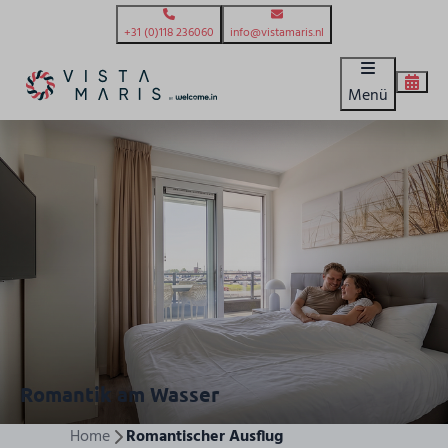
+31 (0)118 236060
info@vistamaris.nl
Menü
Romantik am Wasser
Home
Romantischer Ausflug