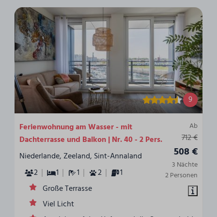
9
Ab
Ferienwohnung am Wasser - mit
712 €
Dachterrasse und Balkon | Nr. 40 - 2 Pers.
508 €
Niederlande, Zeeland, Sint-Annaland
3 Nächte
2
1
1
2
1
2 Personen
Große Terrasse
Viel Licht