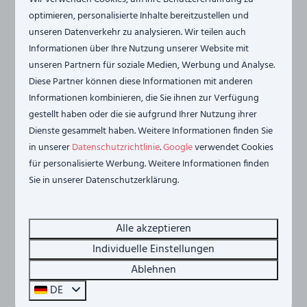
optimieren, personalisierte Inhalte bereitzustellen und
unseren Datenverkehr zu analysieren. Wir teilen auch
Informationen über Ihre Nutzung unserer Website mit
unseren Partnern für soziale Medien, Werbung und Analyse.
Diese Partner können diese Informationen mit anderen
Informationen kombinieren, die Sie ihnen zur Verfügung
8,5
gestellt haben oder die sie aufgrund Ihrer Nutzung ihrer
Dienste gesammelt haben. Weitere Informationen finden Sie
in unserer
Datenschutzrichtlinie
.
Google
verwendet Cookies
Ab
Ferienwohnung am Strand - mit Garten
712 €
für personalisierte Werbung. Weitere Informationen finden
und Terrasse | Nr. 14 - 4 Pers.
Sie in unserer Datenschutzerklärung.
508 €
Niederlande, Zeeland, Sint-Annaland
3 Nächte
4
2
1
Nein
1
2 Personen
Alle akzeptieren
Blick auf den Hafen und die
Individuelle Einstellungen
Oosterschelde
Ablehnen
Große Terrasse
DE
Zwei Schlafzimmer