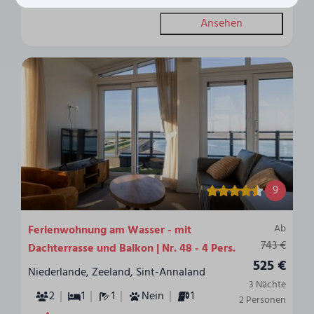
Ansehen
9
Ab
Ferienwohnung am Wasser - mit
743 €
Dachterrasse und Balkon | Nr. 48 - 4 Pers.
525 €
Niederlande, Zeeland, Sint-Annaland
3 Nächte
2
1
1
Nein
1
2 Personen