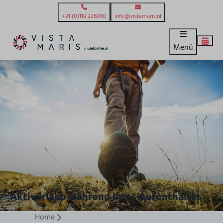
+31 (0)118 236060
info@vistamaris.nl
Menü
Aktivurlaub während Ihres Aufenthaltes
Home